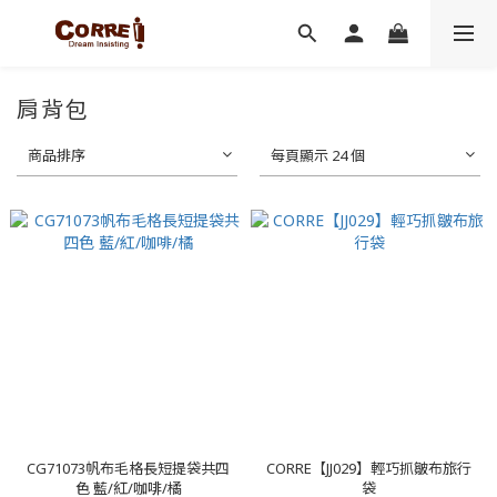
肩背包
商品排序
每頁顯示 24 個
CG71073帆布毛格長短提袋共四
CORRE【JJ029】輕巧抓皺布旅行
色 藍/紅/咖啡/橘
袋