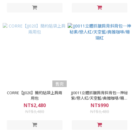
售完
CORRE【JJ020】簡約貼袋上肩兩
JJ0011立體抓皺肩背斜背包─神秘
用包
紫/戀人紅/天空藍/典雅咖啡/珊瑚
紅
NT$2,480
NT$990
NT$3,480
NT$3,480