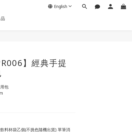
English
作品
PR006】經典手提
包
兩用包
cm
贈飲料杯袋乙個(不挑色隨機出貨) 單筆消