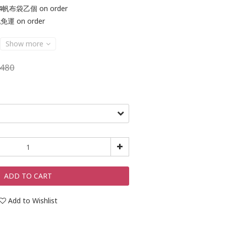
帆布袋乙個 on order
運 on order
Show more
480
ADD TO CART
Add to Wishlist