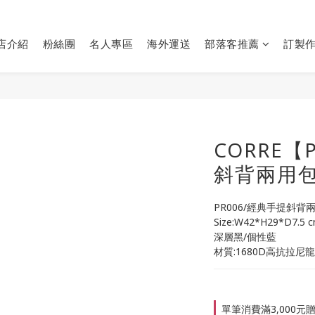
店介紹
粉絲團
名人專區
海外運送
部落客推薦
訂製
CORRE【
斜背兩用
PR006/經典手提斜背
Size:W42*H29*D7.5 
深層黑/個性藍
材質:1680D高抗拉尼龍
單筆消費滿3,000元