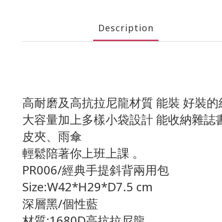
Description
高耐磨及高抗拉尼龍材質 能裝 好裝
大容量加上多樣小袋設計 能收納雜誌
皮夾、雨傘
輕鬆陪著你上班上課 。
PR006/經典手提斜背兩用包
Size:W42*H29*D7.5 cm
深層黑/個性藍
材質:1680D高抗拉尼龍