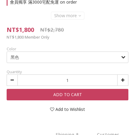
會員獨享 滿3000宅配免運 on order
Show more
NT$1,800
NT$2,780
NT$1,800
Member Only
Color
Quantity
ADD TO CART
Add to Wishlist
Shipping &
Customer