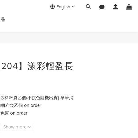
English
作品
JJ204】漾彩輕盈長
贈飲料杯袋乙個(不挑色隨機出貨) 單筆消
帆布袋乙個 on order
運 on order
Show more