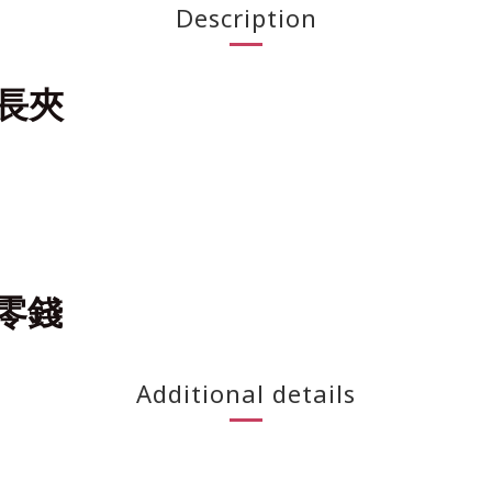
Description
盈長夾
零錢
Additional details