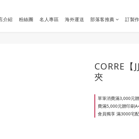
店介紹
粉絲團
名人專區
海外運送
部落客推薦
訂製
CORRE【
夾
單筆消費滿3,000元
費滿5,000元贈印刷A4
會員獨享 滿3000宅配免