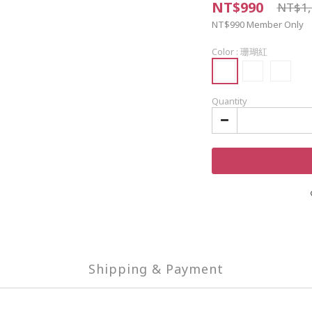
NT$990
NT$1,
NT$990
Member Only
Color
: 珊瑚紅
Quantity
Shipping & Payment