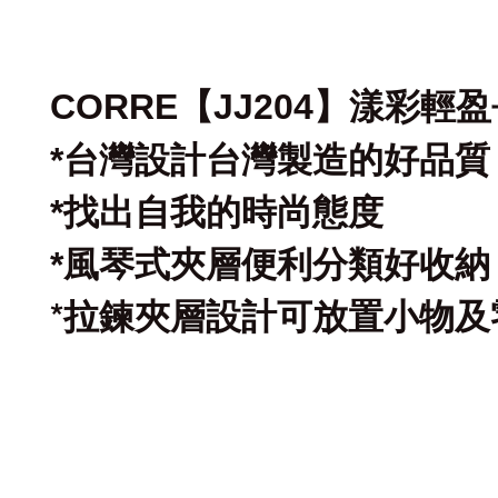
CORRE【JJ204】漾彩輕
*
台灣設計台灣製造的好品質
*
找出自我的時尚態度
*
風琴式夾層便利分類好收納
*
拉鍊夾層設計可放置小物及