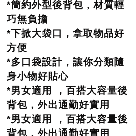
簡約
材質
輕
*
外型
後背包
，
巧無負擔
*下掀大袋口
，拿取物品好
方便
*多口袋設計
，讓你
分類
隨
身小物好
貼心
百搭大容量後
*男女適用
，
背包
外出通勤好實用
，
百搭大容量後
*男女適用
，
背包
外出通勤好實用
，