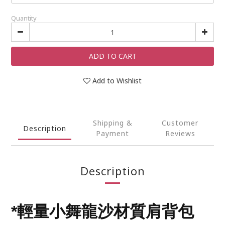
Quantity
ADD TO CART
Add to Wishlist
Shipping &
Customer
Description
Payment
Reviews
Description
*
輕量小舞龍沙材質肩背包