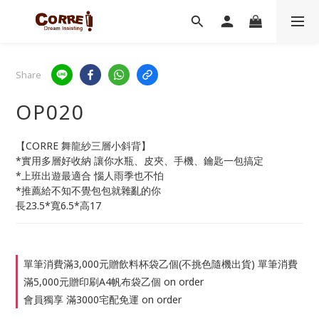
Share
OP020
【CORRE 舞龍紗三層小斜背】 
*實用多層好收納 讓你水瓶、皮夾、手機、鑰匙一包搞定
*上班出遊最適合 惱人雨季也不怕
*推薦給不知不覺包包就雜亂的你
長23.5*寬6.5*高17
單筆消費滿3,000元贈飲料杯袋乙個(不挑色隨機出貨) 單筆消費
滿5,000元贈印刷A4帆布袋乙個 on order
會員獨享 滿3000宅配免運 on order