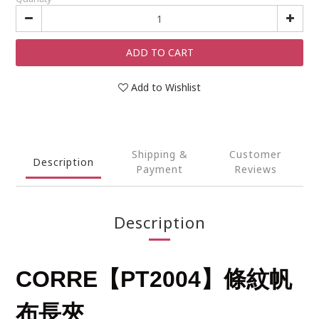
ADD TO CART
Add to Wishlist
Shipping &
Customer
Description
Payment
Reviews
Description
CORRE【PT2004】條紋帆
布長夾