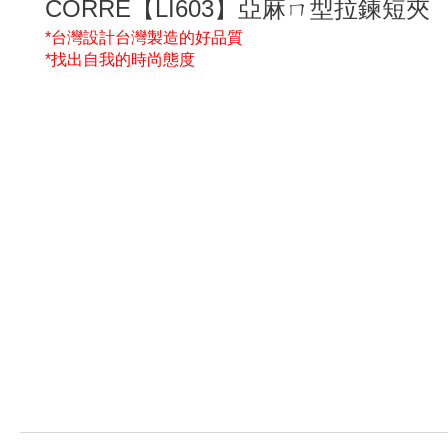
CORRE【LI603】亞麻ㄇ型拉鍊短夾
*
台灣設計台灣製造的好品質
*
找出自我的時尚態度