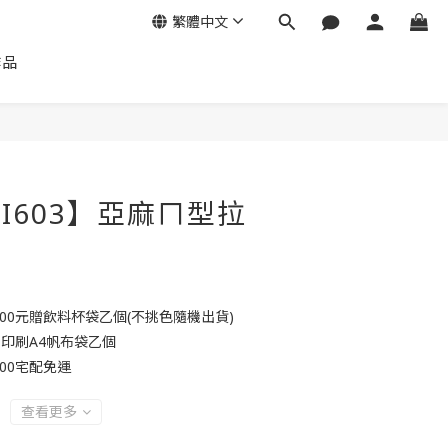
繁體中文
作品
LI603】亞麻ㄇ型拉
000元贈飲料杯袋乙個(不挑色隨機出貨)
贈印刷A4帆布袋乙個
00宅配免運
查看更多