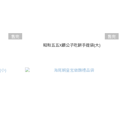
售完
售完
昭和五五X餵公子吃餅手提袋(大)