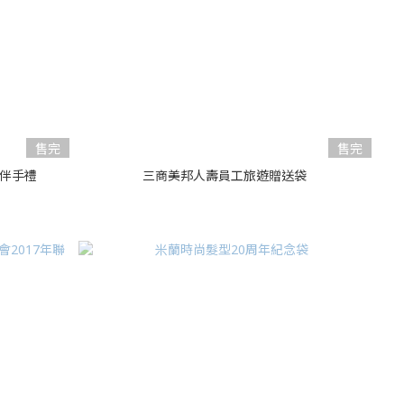
售完
售完
伴手禮
三商美邦人壽員工旅遊贈送袋