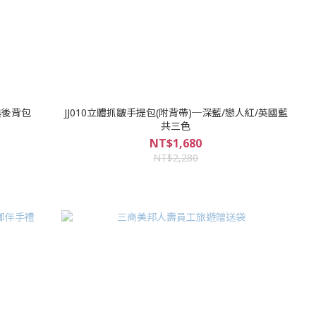
典後背包
JJ010立體抓皺手提包(附背帶)─深藍/戀人紅/英國藍
共三色
NT$1,680
NT$2,280