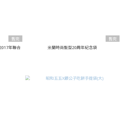
售完
售完
017年聯合
米蘭時尚髮型20周年紀念袋