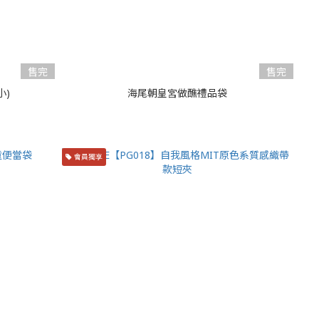
售完
售完
小)
海尾朝皇宮做醮禮品袋
會員獨享