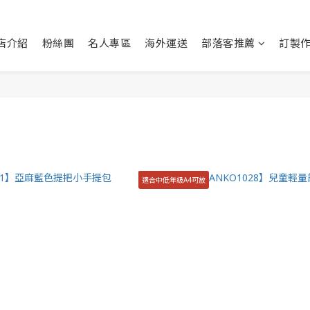
店介紹
粉絲團
名人專區
海外運送
部落客推薦
訂製
適合中低年級A4可放