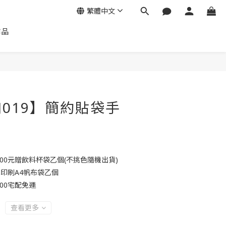
繁體中文
作品
JJ019】簡約貼袋手
000元贈飲料杯袋乙個(不挑色隨機出貨)
贈印刷A4帆布袋乙個
00宅配免運
查看更多