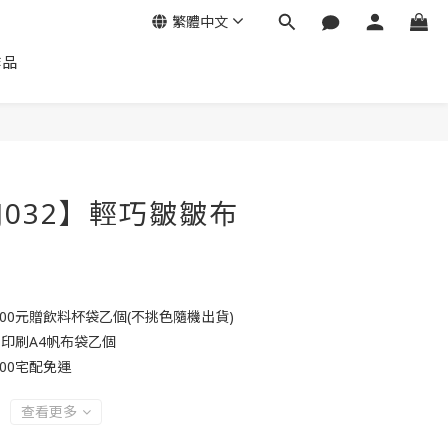
繁體中文
作品
JJ032】輕巧皺皺布
000元贈飲料杯袋乙個(不挑色隨機出貨)
贈印刷A4帆布袋乙個
00宅配免運
查看更多