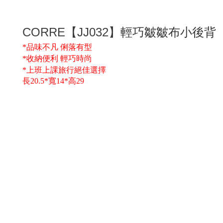
【
】
輕巧皺皺布小後背
CORRE
JJ032
品味不凡
俐落有型
*
收納便利
輕巧時尚
*
上班上課旅行絕佳選擇
*
長20.5*寬14*高29