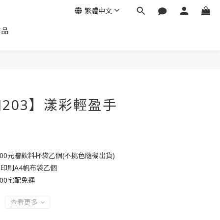
繁體中文
作品
JJ203】漾彩輕盈手
000元贈飲料杯袋乙個(不挑色隨機出貨)
贈印刷A4帆布袋乙個
00宅配免運
查看更多