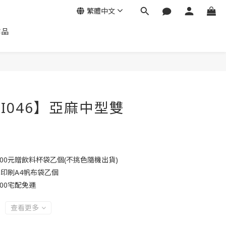
繁體中文
作品
LI046】亞麻中型雙
000元贈飲料杯袋乙個(不挑色隨機出貨)
贈印刷A4帆布袋乙個
00宅配免運
查看更多