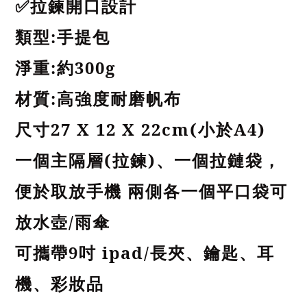
拉鍊開口設計
✅
類型
:
手提包
淨重
:
約
300g
材質
:
高強度耐磨帆布
尺寸
27 X 12 X 22cm(
小於
A4)
一個主隔層
(
拉鍊
)
、一個拉鏈袋，
便於取放手機
兩側各一個平口袋可
放水壺
/
雨傘
可攜帶
9
吋
ipad/
長夾、鑰匙、耳
機、彩妝品