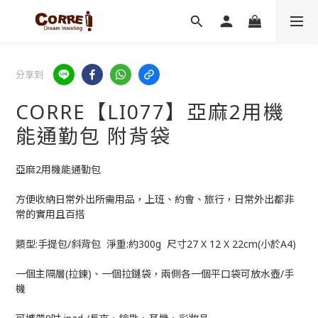
分享到
CORRE【LI077】亞麻2用機
能通勤包 附背袋
亞麻2用機能通勤包
方便收納日常外出所需用品，上班、約會、旅行，日常外出都非
常的實用且百搭
類型:手提包/斜背包  淨重:約300g  尺寸27 X 12 X 22cm(小於A4)
一個主隔層(拉鍊)、一個拉鏈袋，兩側各一個平口袋可放水壺/手
機