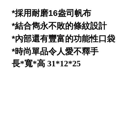
*
採用耐磨
16
盎司帆布
*
結合雋永不敗的條紋設計
*
內部還有豐富的功能性口袋
*
時尚單品令人愛不釋手
長*寬*高 31*12*25