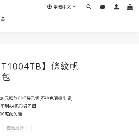
繁體中文
作品
PT1004TB】條紋帆
用包
000元贈飲料杯袋乙個(不挑色隨機出貨)
贈印刷A4帆布袋乙個
00宅配免運
查看更多